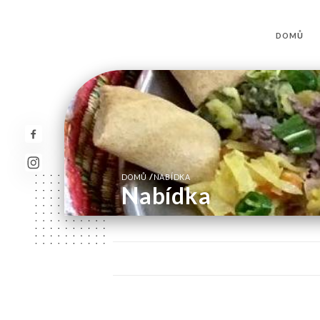
DOMŮ
/
DOMŮ
NABÍDKA
Nabídka