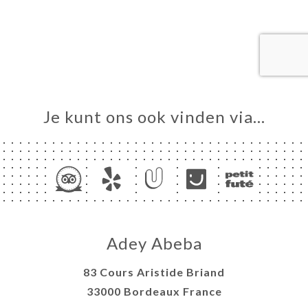
ME
VEREN
ERIJ
IEW
NU
UIT
Je kunt ons ook vinden via…
PIEN
TACT
Adey Abeba
83 Cours Aristide Briand
33000 Bordeaux France