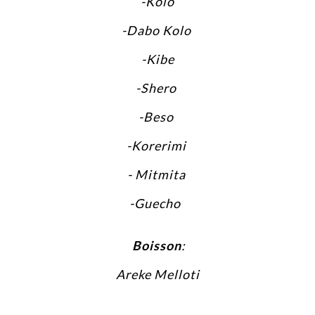
-Kolo
-Dabo Kolo
-Kibe
-Shero
-Beso
-Korerimi
- Mitmita
-Guecho
Boisson
:
Areke Melloti