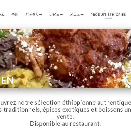
ーム
予約
ギャラリー
レビュー
メニュー
PRODUIT ÉTHIOPIEN
IEN
uvrez notre sélection éthiopienne authentique
s traditionnels, épices exotiques et boissons un
vente.
Disponible au restaurant.