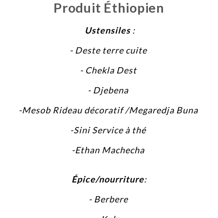
Produit Éthiopien
Ustensiles
:
- Deste terre cuite
- Chekla Dest
- Djebena
-Mesob Rideau décoratif /Megaredja Buna
-Sini Service à thé
-Ethan Machecha
Épice/nourriture
:
- Berbere