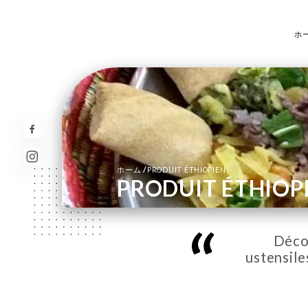
ホ
/
ホーム
PRODUIT ÉTHIOPIEN
PRODUIT ÉTHIOP
Déco
ustensile