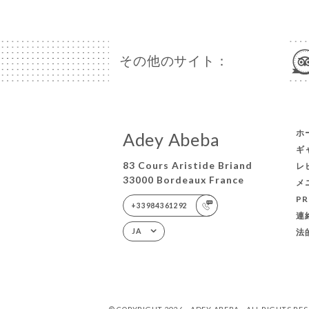
その他のサイト：
ホ
Adey Abeba
ギ
83 Cours Aristide Briand
レ
33000 Bordeaux France
メ
PR
+33984361292
連
法
JA