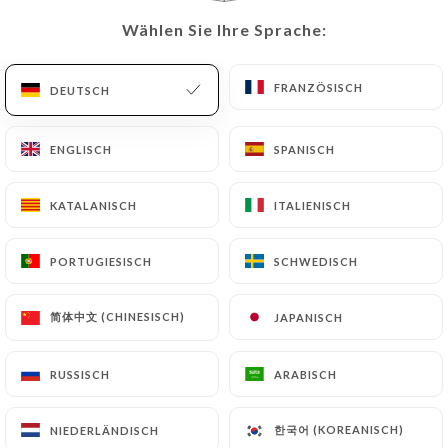
Chers clients,
Wählen Sie Ihre Sprache:
Wählen Sie Ihre Sprache:
Nous vous informons que le
restaurant sera fermé du 28 juillet
au 5 septembre 2026 inclus.
FRANZÖSISCH
FRANZÖSISCH
DEUTSCH
DEUTSCH
Merci de votre compréhension et
bel été à tous !
ENGLISCH
ENGLISCH
SPANISCH
SPANISCH
KATALANISCH
KATALANISCH
ITALIENISCH
ITALIENISCH
Über uns
PORTUGIESISCH
PORTUGIESISCH
SCHWEDISCH
SCHWEDISCH
简体中文 (CHINESISCH)
简体中文 (CHINESISCH)
JAPANISCH
JAPANISCH
Bienvenue chez Adey abeba, Que vous
RUSSISCH
RUSSISCH
ARABISCH
ARABISCH
soyez un amateur de cuisine
éthiopienne chevronné ou que vous
한국어 (KOREANISCH)
한국어 (KOREANISCH)
NIEDERLÄNDISCH
NIEDERLÄNDISCH