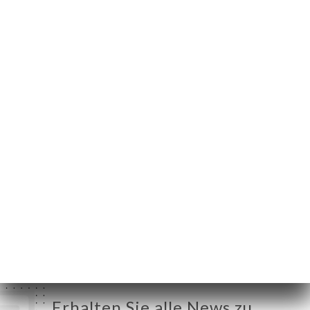
83 Cours Aristide
Briand
33000 Bordeaux
France
Montag
Geschlossen
Dienstag
12:00-14:30 / 19:00-22:30
Mittwoch
12:00-14:30 / 19:00-22:30
Donnerstag
12:00-14:30 / 19:00-22:30
Freitag
12:00-14:30 / 19:00-22:30
Samstag
12:00-14:30 / 19:00-22:30
Sonntag
Geschlossen
Erhalten Sie alle News zu